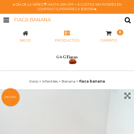
👧DÍA DE LA NIÑEZ🧑 HASTA 20% OFF + 6 CUOTAS SIN INTERÉS EN
COMPRAS SUPERIORES A $150.000🔥
FIACA BANANA
0
INICIO
PRODUCTOS
CARRITO
Inicio
>
Infantiles
>
Banana
>
fiaca banana
OFERTA