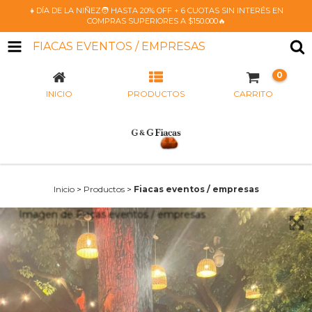
👧DÍA DE LA NIÑEZ🧑 HASTA 20% OFF + 6 CUOTAS SIN INTERÉS EN
COMPRAS SUPERIORES A $150.000🔥
FIACAS EVENTOS / EMPRESAS
0
INICIO
PRODUCTOS
CARRITO
Inicio
>
Productos
>
Fiacas eventos / empresas